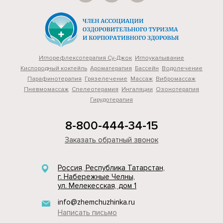
Иглорефлексотерапия Су-Джок
Иглоукалывание
Кислородный коктейль
Ароматерапия
Бассейн
Водолечение
Парафинотерапия
Грязелечение
Массаж
Вибромассаж
Пневмомассаж
Cпелеотерамия
Ингаляции
Озонотерапия
Гирудотерапия
8-800-444-34-15
Заказать обратный звонок
Россия, Республика Татарстан,
г. Набережные Челны,
ул. Мелекесская, дом 1
info@zhemchuzhinka.ru
Написать письмо