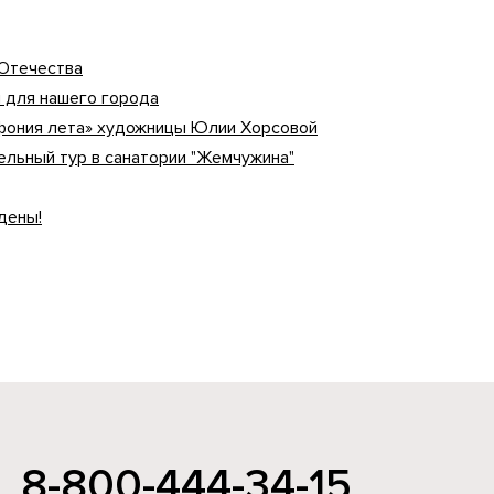
 Отечества
 для нашего города
фония лета» художницы Юлии Хорсовой
льный тур в санатории "Жемчужина"
дены!
8-800-444-34-15