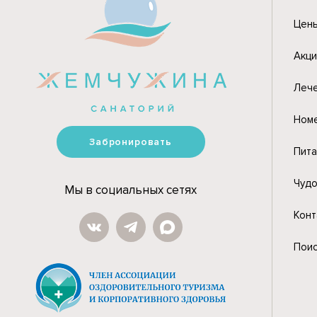
Цен
Акци
Леч
Ном
Забронировать
Пит
Чудо
Мы в социальных сетях
Конт
Пои