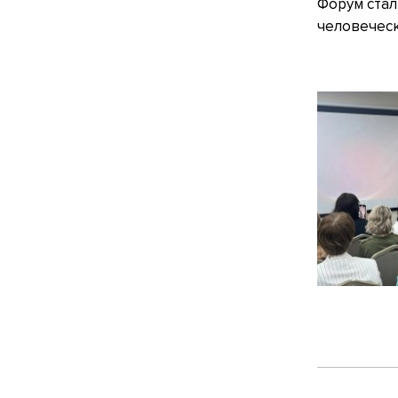
Форум ста
человеческ