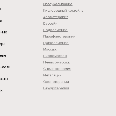
Иглоукалывание
ы
Кислородный коктейль
Ароматерапия
и
Бассейн
Водолечение
ение
Парафинотерапия
Грязелечение
ера
Массаж
ание
Вибромассаж
Пневмомассаж
-дети
Cпелеотерамия
Ингаляции
акты
Озонотерапия
Гирудотерапия
ск