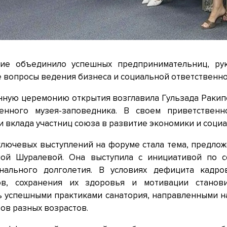
ие объединило успешных предпринимательниц, рук
 вопросы ведения бизнеса и социальной ответственно
нную церемонию открытия возглавила Гульзада Ракип
венного музея-заповедника. В своем приветствен
и вклада участниц союза в развитие экономики и соци
ключевых выступлений на форуме стала тема, предло
ой Шуралевой. Она выступила с инициативой по 
нального долголетия. В условиях дефицита кадр
ов, сохранения их здоровья и мотивации станов
ь успешными практиками санатория, направленными н
ов разных возрастов.