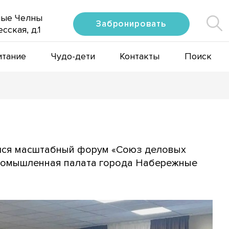
ые Челны
Забронировать
сская, д.1
итание
Чудо-дети
Контакты
Поиск
ялся масштабный форум «Союз деловых
промышленная палата города Набережные