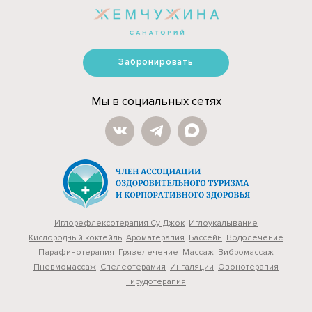
Забронировать
Мы в социальных сетях
Иглорефлексотерапия Су-Джок
Иглоукалывание
Кислородный коктейль
Ароматерапия
Бассейн
Водолечение
Парафинотерапия
Грязелечение
Массаж
Вибромассаж
Пневмомассаж
Cпелеотерамия
Ингаляции
Озонотерапия
Гирудотерапия