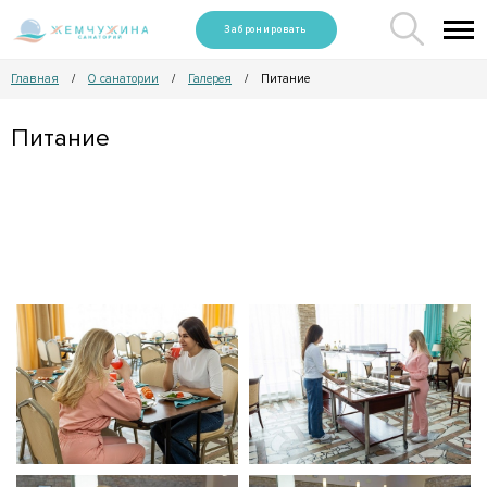
Забронировать
Главная
О санатории
Галерея
Питание
/
/
/
Питание