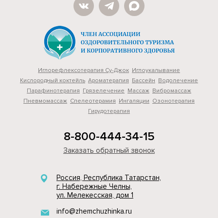
Иглорефлексотерапия Су-Джок
Иглоукалывание
Кислородный коктейль
Ароматерапия
Бассейн
Водолечение
Парафинотерапия
Грязелечение
Массаж
Вибромассаж
Пневмомассаж
Cпелеотерамия
Ингаляции
Озонотерапия
Гирудотерапия
8-800-444-34-15
Заказать обратный звонок
Россия, Республика Татарстан,
г. Набережные Челны,
ул. Мелекесская, дом 1
info@zhemchuzhinka.ru