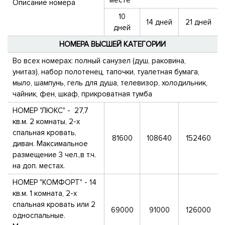
месте
Описание номера
10
14 дней
21 дней
дней
НОМЕРА ВЫСШЕЙ КАТЕГОРИИ
Во всех номерах: полный санузел (душ, раковина,
унитаз), набор полотенец, тапочки, туалетная бумага,
мыло, шампунь, гель для душа, телевизор, холодильник,
чайник, фен, шкаф, прикроватная тумба
НОМЕР "ЛЮКС" - 27,7
кв.м. 2 комнаты, 2-х
спальная кровать,
81600
108640
152460
диван. Максимальное
размещение 3 чел.,в т.ч.
на доп. местах.
НОМЕР "КОМФОРТ" - 14
кв.м. 1 комната, 2-х
спальная кровать или 2
69000
91000
126000
односпальные.