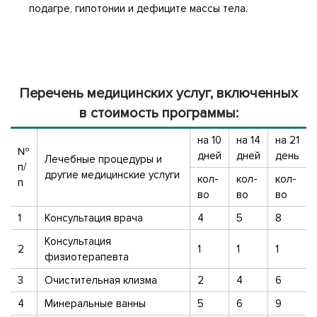
подагре, гипотонии и дефиците массы тела.
Перечень медицинских услуг, включенных
в стоимость программы:
на 10
на 14
на 21
№
дней
дней
день
Лечебные процедуры и
п/
другие медицинские услуги
кол-
кол-
кол-
п
во
во
во
1
Консультация врача
4
5
8
Консультация
2
1
1
1
физиотерапевта
3
Очистительная клизма
2
4
6
4
Минеральные ванны
5
6
9