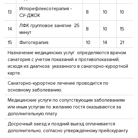
Иглорефлексотерапия -
13
8
10
10
СУ-ДЖОК
ЛФК групповое занятие 25
14
8
10
15
минут
15
Фитотерапия
10
14
21
Назначение медицинских услуг определяются врачом
санатория с учетом показаний и противопоказаний,
исходя из диагноза указанного в санаторно-курортной
карте.
Санаторно-курортное лечение проводится по
основному заболеванию.
Медицинские услуги по сопутствующим заболеваниям
или иным услугам по желанию гостя оказываются за
дополнительную плату
Досрочный заезд и поздний выезд оплачивается
дополнительно, согласно утверждённому прейскуранту