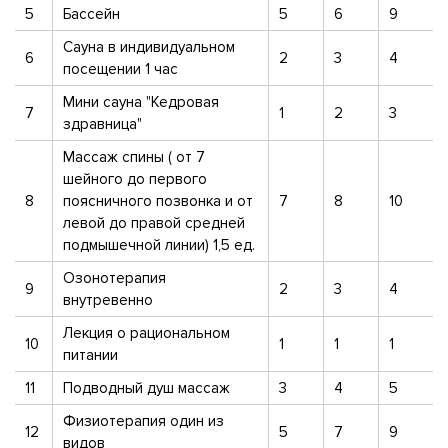
5
Бассейн
5
6
9
Сауна в индивидуальном
6
2
3
4
посещении 1 час
Мини сауна "Кедровая
7
1
2
3
здравница"
Массаж спины ( от 7
шейного до первого
8
поясничного позвонка и от
7
8
10
левой до правой средней
подмышечной линии) 1,5 ед.
Озонотерапия
9
2
3
4
внутревенно
Лекция о рациональном
10
1
1
1
питании
11
Подводный душ массаж
3
4
5
Физиотерапия один из
12
5
7
9
видов